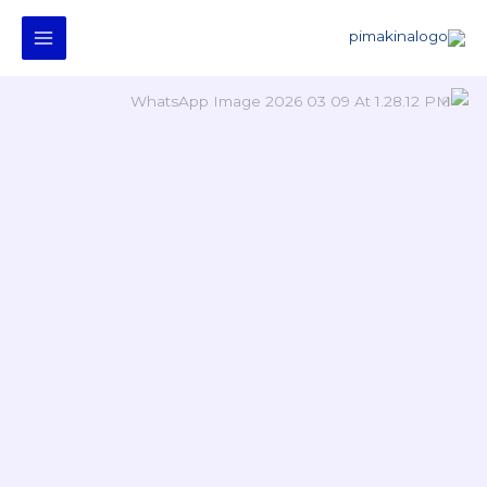
خطي
لى
لمحتوى