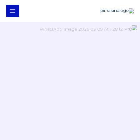
خطي
لى
لمحتوى